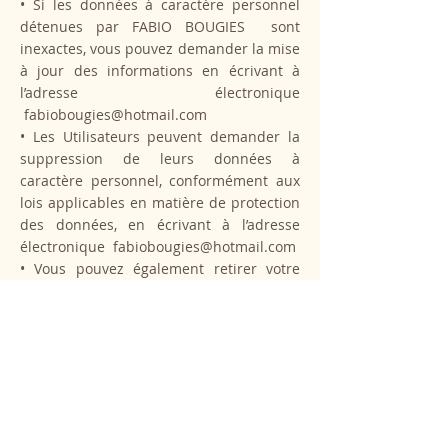
• Si les données à caractère personnel
détenues par FABIO BOUGIES sont
inexactes, vous pouvez demander la mise
à jour des informations en écrivant à
l’adresse électronique
fabiobougies@hotmail.com
• Les Utilisateurs peuvent demander la
suppression de leurs données à
caractère personnel, conformément aux
lois applicables en matière de protection
des données, en écrivant à l’adresse
électronique
fabiobougies@hotmail.com
• Vous pouvez également retirer votre
consentement à recevoir des messages
de marketing direct et vous opposer au
traitement de vos données.
8. EVOLUTION DE LA POLITIQUE DE
PROTECTION DES DONNÉES
PERSONNELLES :
FABIO BOUGIES se réserve le droit