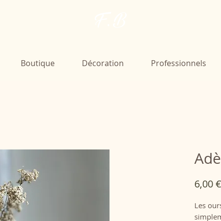
F. B
Boutique
Décoration
Professionnels
Adè
6,00 
Les our
simplem