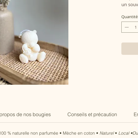
un souv
capturé 
Quantité
prénomm
une dim
transfo
cadeau 
aimons,
baptêm
de part
Fabriqu
propos de nos bougies
Conseils et précaution
En
a 100 % naturelle non parfumée • Mèche en coton •
Naturel
•
Local •Du