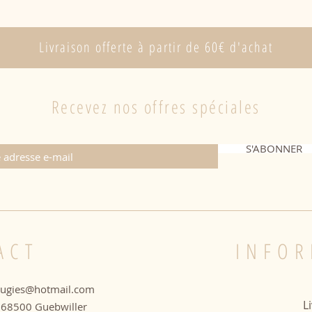
Livraison offerte à partir de 60€ d'achat
Recevez nos offres spéciales
S'ABONNER
ACT
INFOR
ougies@hotmail.com
L
le 68500 Guebwiller