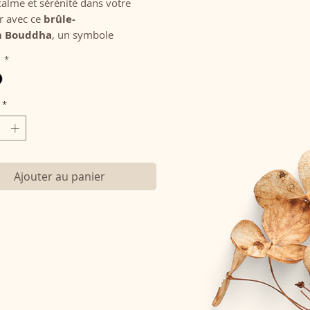
calme et sérénité dans votre
ur avec ce
brûle-
m Bouddha
, un symbole
el de paix, d’équilibre et de
s
*
e.
ciez ce brûle-parfum à nos
s parfumés artisanaux Fabio
*
pour une diffusion optimale et
.
Ajouter au panier