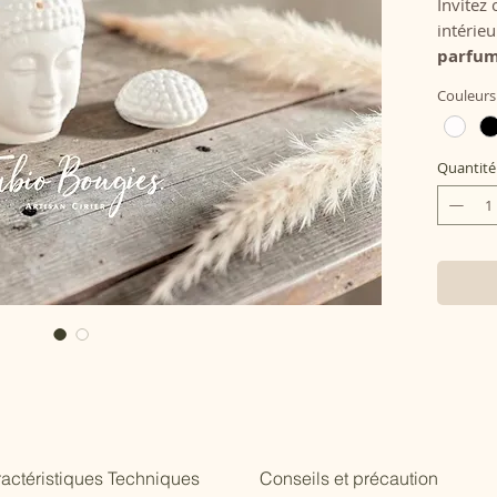
Invitez 
intérie
parfu
intempor
Couleur
bien-êtr
👉
Asso
fondant
Quantité
Bougies
durable
actéristiques Techniques
Conseils et précaution