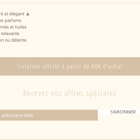
t et élégant 🧘
es parfums
més et huiles
 relaxante
on ou détente
Livraison offerte à partir de 60€ d'achat
Recevez nos offres spéciales
S'ABONNER