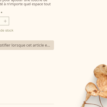
ité à n'importe quel espace tout
t sûrs pour brûler
vos bougies
ives
préférées
,
vos bougies
*
ées
, pour exposer vos bijoux, et
us encore !
 de stock
tifier lorsque cet article est disponible