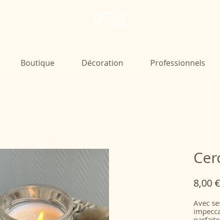
F. B
Boutique
Décoration
Professionnels
Cerc
8,00 
Avec ses
impecca
parfait