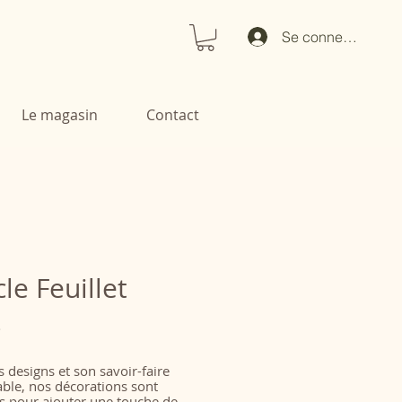
Se connecter
Le magasin
Contact
le Feuillet
Prix
€
 designs et son savoir-faire
ble, nos décorations sont
es pour ajouter une touche de