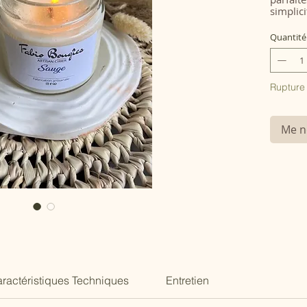
simplic
en étan
décorat
Quantité
parfum
bien pl
Rupture
Me no
ractéristiques Techniques
Entretien