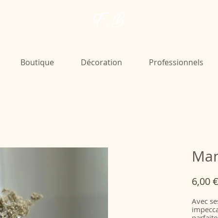
F. B
Boutique
Décoration
Professionnels
Man
6,00 
Avec ses
impecca
parfait