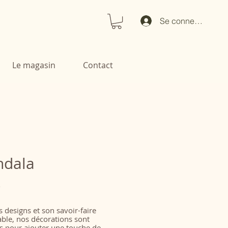
Se connecter
Le magasin
Contact
dala
Prix
€
 designs et son savoir-faire
ble, nos décorations sont
es pour ajouter une touche de