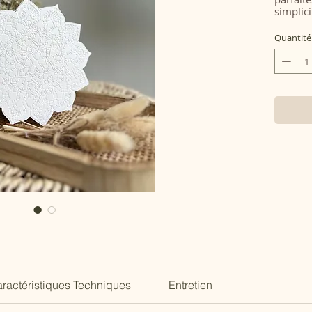
simplic
en étan
décorat
Quantité
parfum
bien pl
ractéristiques Techniques
Entretien