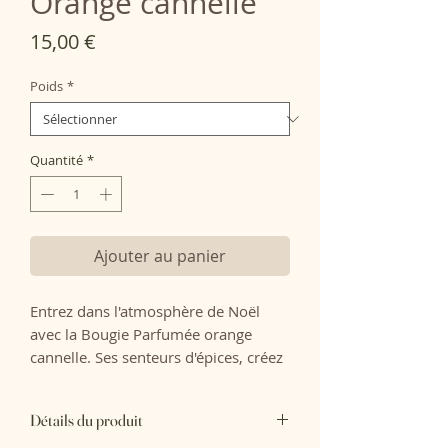
Orange cannelle
Prix
15,00 €
Poids
*
Quantité
*
Ajouter au panier
Entrez dans l'atmosphère de Noël
avec la Bougie Parfumée orange
cannelle. Ses senteurs d'épices, créez
une atmosphère festive
Détails du produit
Note de tête : orange