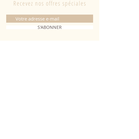
Recevez nos offres spéciales
S'ABONNER
CONTACT
06 20 26 28 03
|
fabiobougies@hotmail.com
9 Place de l'hôtel de ville 68500
Guebwiller
INFORMATIONS