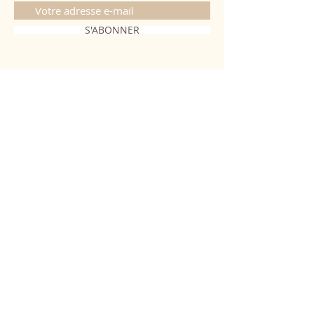
S'ABONNER
CONTACT
06 20 26 28 03
|
fabiobougies@hotmail.com
9 Place de l'hôtel de ville 68500
Guebwiller
INFORMATIONS
FAQ