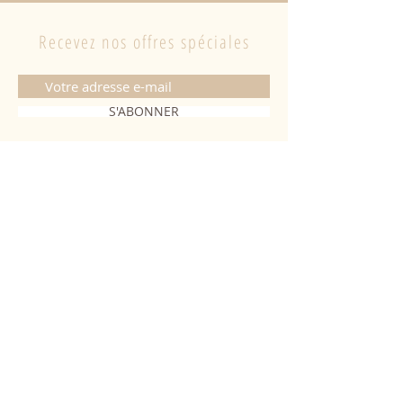
Recevez nos offres spéciales
S'ABONNER
CONTACT
06 20 26 28 03
|
fabiobougies@hotmail.com
9 Place de l'hôtel de ville 68500
Guebwiller