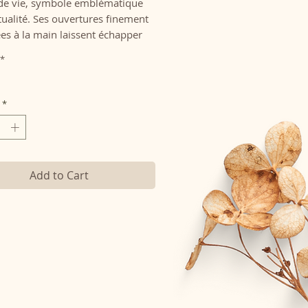
 de vie, symbole emblématique
tualité. Ses ouvertures finement
ées à la main laissent échapper
ce lueur de bougie,
*
gnée de la diffusion des
, créant ainsi une ambiance
e et divinement parfumée.
*
ciez ce brûle-parfum à nos
s parfumés artisanaux Fabio
pour une expérience sensorielle et
ique complète.
Add to Cart