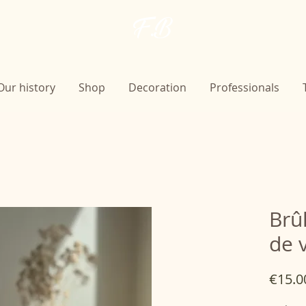
F.B
Our history
Shop
Decoration
Professionals
Brû
de 
€15.0