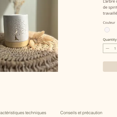
L'arbre
de spiri
travaill
une dou
Couleur
accompa
parfums
agréabl
Quantity
👉
Asso
fondant
Bougies
énergét
actéristiques techniques
Conseils et précaution