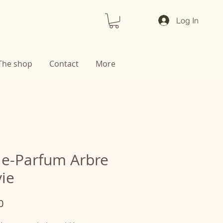
Log In
The shop
Contact
More
le-Parfum Arbre
vie
Price
0