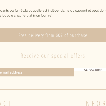
dants parfumés,la coupelle est indépendante du support et peut donc
 bougie chauffe-plat (non fournie).
Free delivery from 60€ of purchase
Receive our special offers
SUBSCRIBE
ACT
INFO