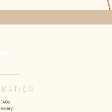
 « glaçage », ce qui est un
ne naturel avec la cire de soja.
e, le poids et la durée de
ion sont approximatifs
RMATION
FAQs
elivery