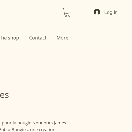
Log In
The shop
Contact
More
es
Price
 pour la bougie Nounours James
Fabio Bougies, une création