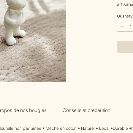
artisana
charme.
Quantity
ourson 
chaleur
décorat
Vous ne
bougie ?
plateau
Pour un
vous de 
d’entret
Comme n
main, d
ropos de nos bougies
Conseils et précaution
variati
par nat
présent
naturelle non parfumée • Mèche en coton • Naturel • Local •Durable •