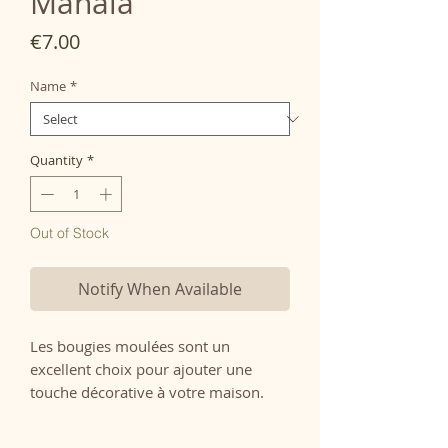
Manala
Price
€7.00
Name
*
Quantity
*
Out of Stock
Notify When Available
Les bougies moulées sont un
excellent choix pour ajouter une
touche décorative à votre maison.
Elles sont polyvalentes, faciles à
utiliser et peuvent être utilisées pour